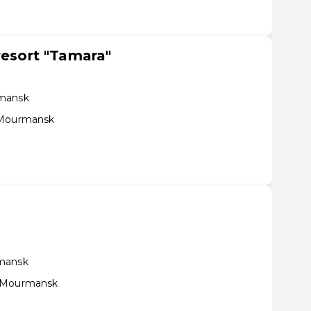
resort "Tamara"
rmansk
 Mourmansk
rmansk
e Mourmansk