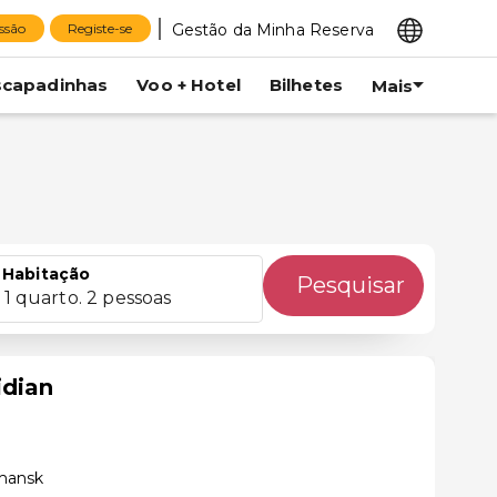
Gestão da Minha Reserva
essão
Registe-se
scapadinhas
Voo + Hotel
Bilhetes
Mais
Habitação
Pesquisar
1 quarto. 2 pessoas
idian
mansk