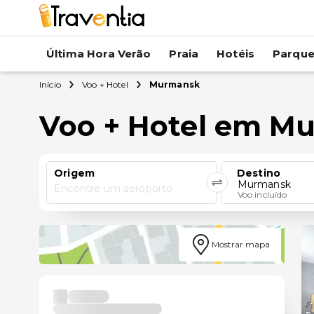
Última Hora Verão
Praia
Hotéis
Parqu
Início
Voo + Hotel
Murmansk
Voo + Hotel em M
Origem
Destino
Murmansk
Encontre um aeroporto
Voo incluído
Mostrar mapa