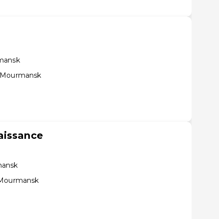
rmansk
e Mourmansk
aissance
mansk
e Mourmansk