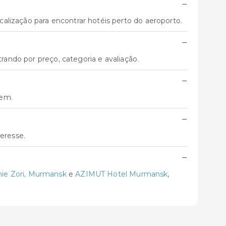
−
lização para encontrar hotéis perto do aeroporto.
−
trando por preço, categoria e avaliação.
−
gem.
−
eresse.
−
nie Zori, Murmansk
e
AZIMUT Hotel Murmansk
,