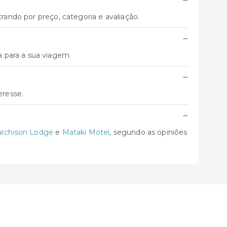
trando por preço, categoria e avaliação.
−
 para a sua viagem.
−
eresse.
−
rchison Lodge
e
Mataki Motel
, segundo as opiniões