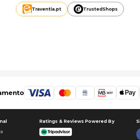
Traventia.
pt
TrustedShops
amento
nal
Ratings & Reviews Powered By
S
ha