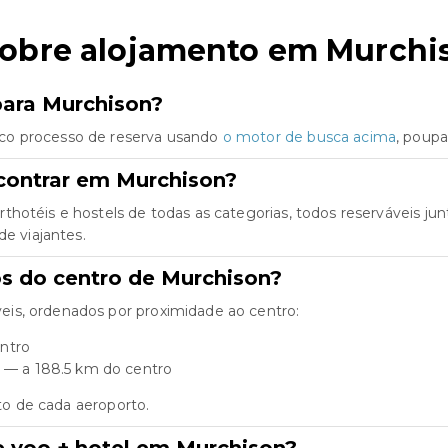
sobre alojamento em Murchi
para Murchison?
co processo de reserva usando
o motor de busca acima
, poup
contrar em Murchison?
thotéis e hostels de todas as categorias, todos reserváveis 
de viajantes.
os do centro de Murchison?
is, ordenados por proximidade ao centro:
ntro
) — a 188.5 km do centro
rto de cada aeroporto.
e voo + hotel em Murchison?