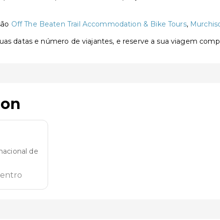
são
Off The Beaten Trail Accommodation & Bike Tours
,
Murchis
 suas datas e número de viajantes, e reserve a sua viagem com
son
nacional de
centro