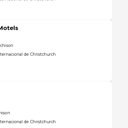
Motels
rchison
ternacional de Christchurch
hison
ternacional de Christchurch