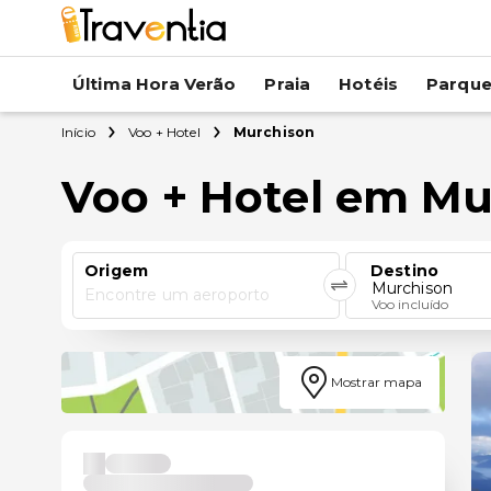
Última Hora Verão
Praia
Hotéis
Parqu
Início
Voo + Hotel
Murchison
Voo + Hotel em Mu
Origem
Destino
Murchison
Encontre um aeroporto
Voo incluído
Mostrar mapa