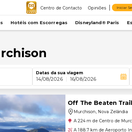
Centro de Contacto
Opiniões
Iniciar S
es
Hotéis com Escorregas
Disneyland® Paris
E
rchison
Datas da sua viagem
14/08/2026
|
16/08/2026
Off The Beaten Tra
Murchison
, Nova Zelândia
A 224 m de Centro de Murc
A 188.7 km de Aeroporto In