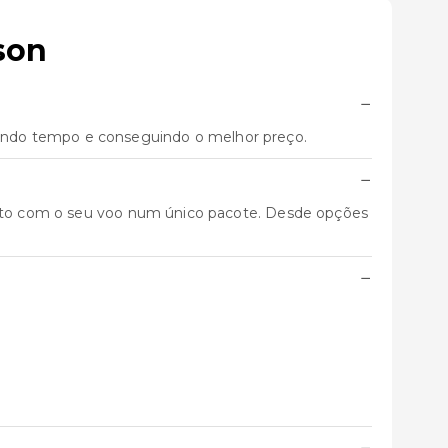
son
−
ando tempo e conseguindo o melhor preço.
−
junto com o seu voo num único pacote. Desde opções
−
−