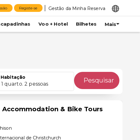
Gestão da Minha Reserva
essão
Registe-se
scapadinhas
Voo + Hotel
Bilhetes
Mais
Habitação
Pesquisar
1 quarto. 2 pessoas
il Accommodation & Bike Tours
hison
ternacional de Christchurch