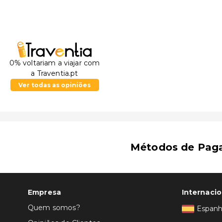
0% voltariam a viajar com
a Traventia.pt
Ver todas as opiniões
Métodos de Pag
Empresa
Internacio
Quem somos?
Espan