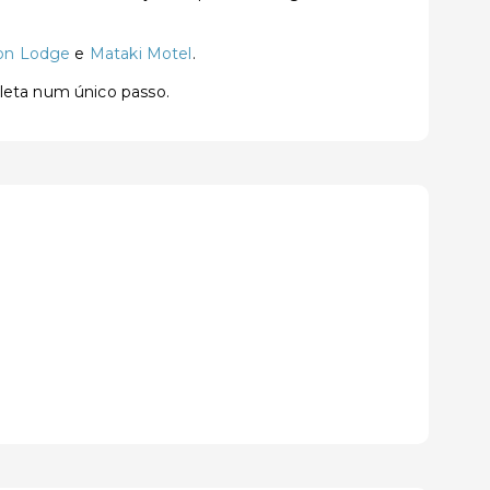
on Lodge
e
Mataki Motel
.
pleta num único passo.