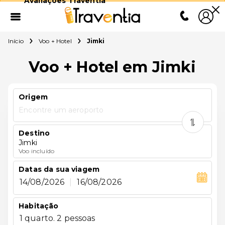
Avaliações Traventia
Início
Voo + Hotel
Jimki
Voo + Hotel em Jimki
Origem
Encontre um aeroporto
Destino
Jimki
Voo incluído
Datas da sua viagem
14/08/2026
|
16/08/2026
Habitação
1 quarto. 2 pessoas