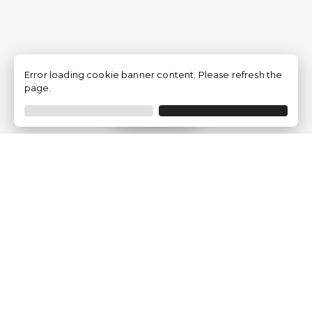
Error loading cookie banner content. Please refresh the
page.
Filtrar
Empresa
Quem somos?
Opiniões de Clientes
Aviso Legal
Condições Gerais