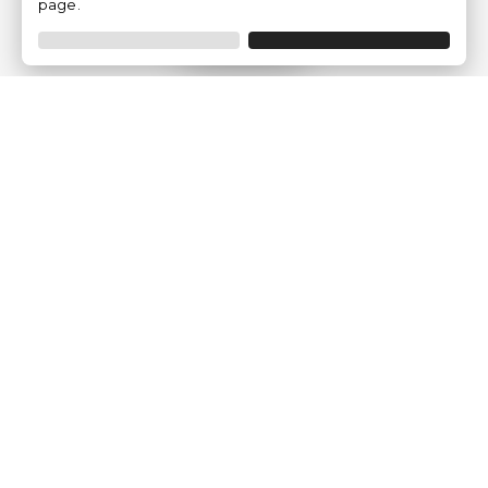
page.
Filtrar
Empresa
Quem somos?
Opiniões de Clientes
Aviso Legal
Condições Gerais
Politica de Privacidade
Política de Cookies
Gerir definições de cookies