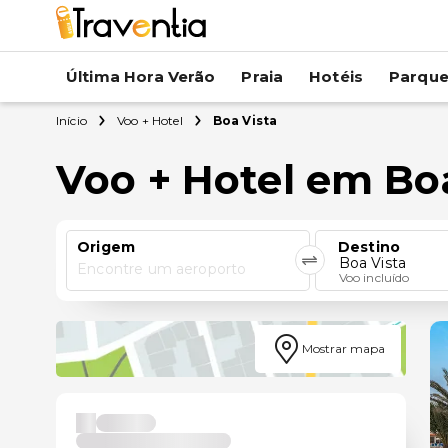
Última Hora Verão
Praia
Hotéis
Parqu
Início
Voo + Hotel
Boa Vista
Voo + Hotel em Bo
Origem
Destino
Boa Vista
Encontre um aeroporto
Voo incluído
Mostrar mapa