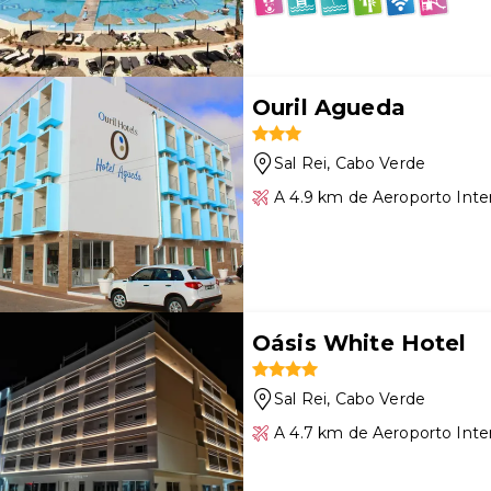
Ouril Agueda
Sal Rei
, Cabo Verde
A 4.9 km de Aeroporto Inter
Oásis White Hotel
Sal Rei
, Cabo Verde
A 4.7 km de Aeroporto Inter