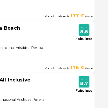
177 €
Voo + Hotel desde
/ Noite
ta Beach
NOTA
8,6
Fabuloso
nacional Aristides Pereira
176 €
Voo + Hotel desde
/ Noite
All Inclusive
NOTA
8,7
Fabuloso
rnacional Aristides Pereira