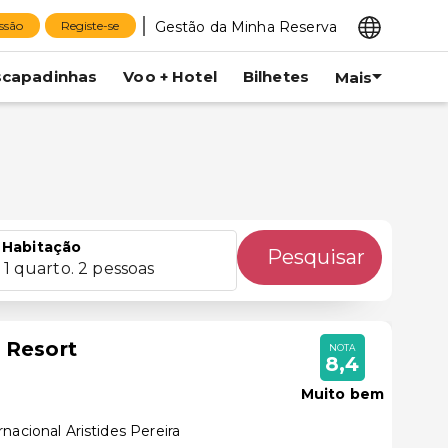
Gestão da Minha Reserva
essão
Registe-se
scapadinhas
Voo + Hotel
Bilhetes
Mais
Habitação
Pesquisar
1 quarto. 2 pessoas
 Resort
NOTA
8,4
Muito bem
nacional Aristides Pereira