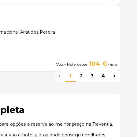
nacional Aristides Pereira
104 €
Voo + Hotel desde
/ Noite
1
2
3
4
pleta
re opções e reserve ao melhor preço na Traventia.
var voo e hotel juntos pode conseguir melhores