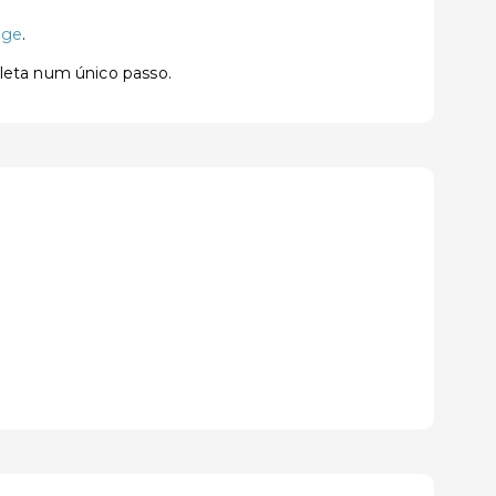
age
.
pleta num único passo.