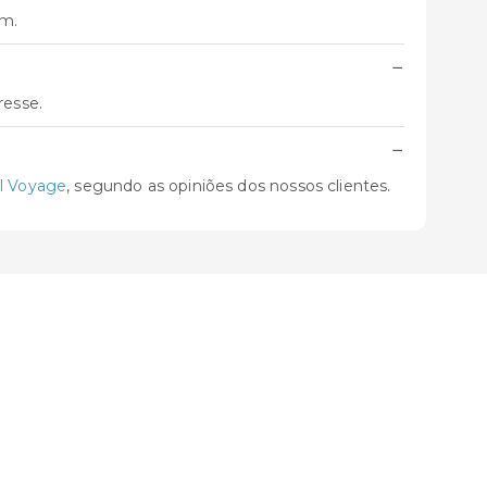
em.
−
resse.
−
l Voyage
, segundo as opiniões dos nossos clientes.