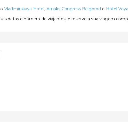
ão
Vladimirskaya Hotel
,
Amaks Congress Belgorod
e
Hotel Voy
 suas datas e número de viajantes, e reserve a sua viagem com
d