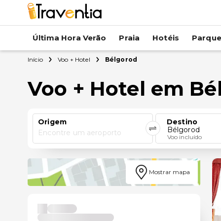
Última Hora Verão
Praia
Hotéis
Parqu
Início
Voo + Hotel
Bélgorod
Voo + Hotel em Bé
Origem
Destino
Bélgorod
Encontre um aeroporto
Voo incluído
Mostrar mapa