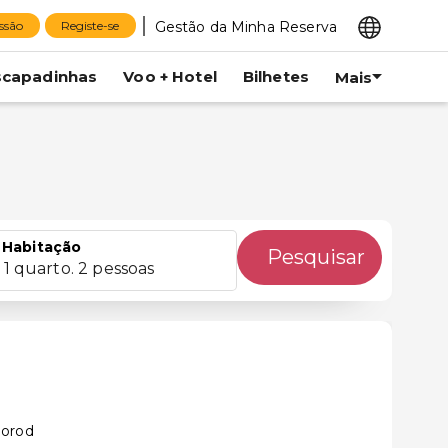
Gestão da Minha Reserva
essão
Registe-se
scapadinhas
Voo + Hotel
Bilhetes
Mais
Habitação
Pesquisar
1 quarto. 2 pessoas
l
gorod