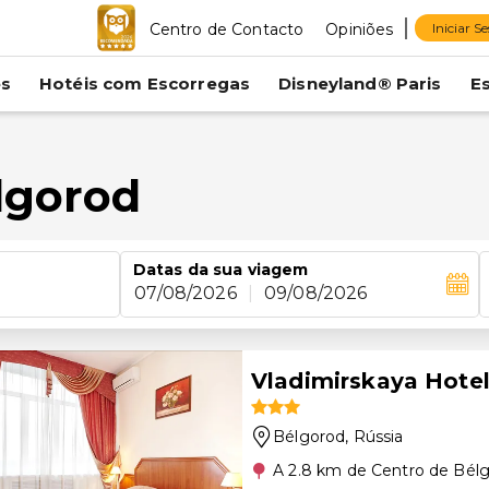
Centro de Contacto
Opiniões
Iniciar S
es
Hotéis com Escorregas
Disneyland® Paris
E
lgorod
Datas da sua viagem
07/08/2026
|
09/08/2026
Vladimirskaya Hote
Bélgorod
, Rússia
A 2.8 km de Centro de Bél