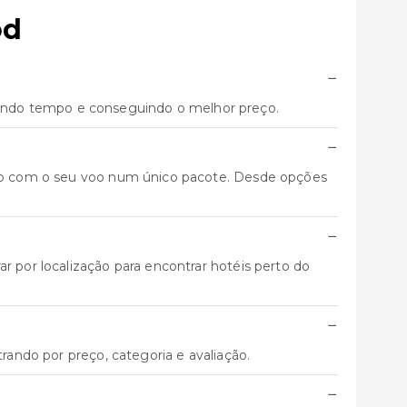
od
−
ando tempo e conseguindo o melhor preço.
−
unto com o seu voo num único pacote. Desde opções
−
r por localização para encontrar hotéis perto do
−
trando por preço, categoria e avaliação.
−