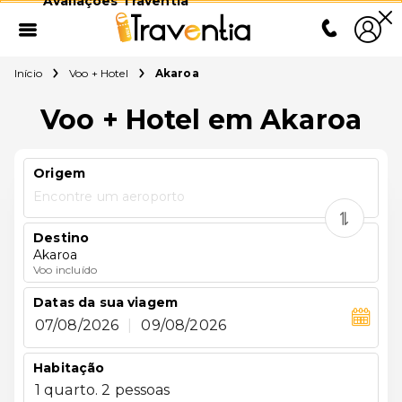
Avaliações Traventia
Início
Voo + Hotel
Akaroa
Voo + Hotel em Akaroa
Origem
Encontre um aeroporto
Destino
Akaroa
Voo incluído
Datas da sua viagem
07/08/2026
|
09/08/2026
Habitação
1 quarto. 2 pessoas