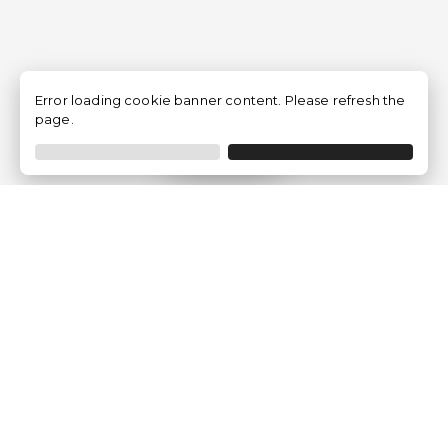
Error loading cookie banner content. Please refresh the
page.
Filtrar
Empresa
Quem somos?
Opiniões de Clientes
Aviso Legal
Condições Gerais