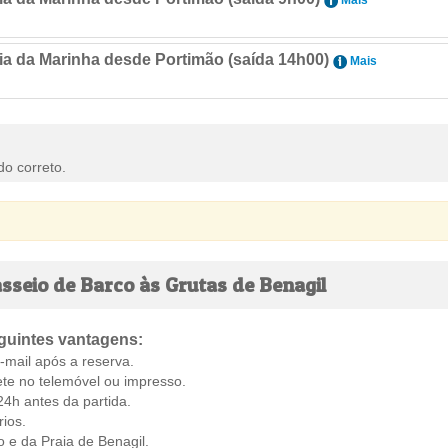
Mais
aia da Marinha desde Portimão (saída 14h00)
Mais
do correto.
sseio de Barco às Grutas de Benagil
eguintes vantagens:
mail após a reserva.
ete no telemóvel ou impresso.
24h antes da partida.
ios.
o e da Praia de Benagil.