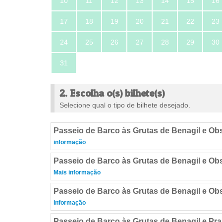
10
11
12
13
14
15
16
17
18
19
20
21
22
23
24
25
26
27
28
29
30
31
2. Escolha o(s) bilhete(s)
Selecione qual o tipo de bilhete desejado.
Passeio de Barco às Grutas de Benagil e Ob
informação
Passeio de Barco às Grutas de Benagil e Obs
Mais informação
Passeio de Barco às Grutas de Benagil e Ob
informação
Passeio de Barco às Grutas de Benagil e Pra