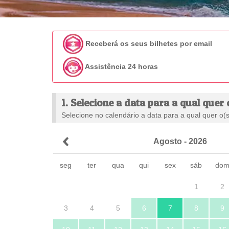
Receberá os seus bilhetes por email
Assistência 24 horas
1. Selecione a data para a qual quer 
Selecione no calendário a data para a qual quer o(s)
Agosto - 2026
seg
ter
qua
qui
sex
sáb
do
1
2
3
4
5
6
7
8
9