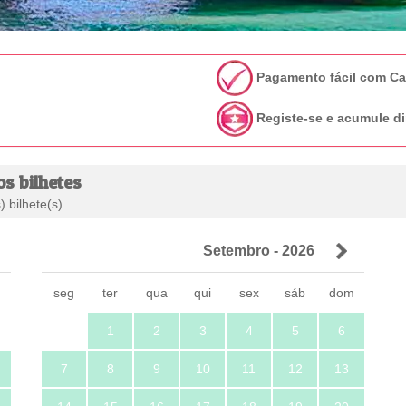
Pagamento fácil com C
Registe-se e acumule di
os bilhetes
 bilhete(s)
Setembro - 2026
m
seg
ter
qua
qui
sex
sáb
dom
1
2
3
4
5
6
7
8
9
10
11
12
13