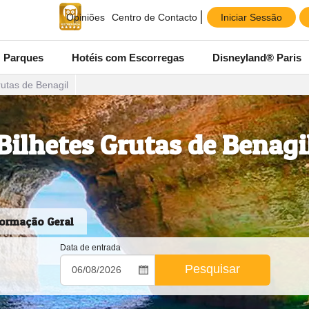
Iniciar Sessão
Opiniões
Centro de Contacto
Parques
Hotéis com Escorregas
Disneyland® Paris
rutas de Benagil
Bilhetes Grutas de Benagi
formação Geral
Data de entrada
Pesquisar