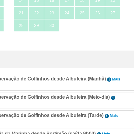
14
15
16
17
18
19
20
21
22
23
24
25
26
27
28
29
30
servação de Golfinhos desde Albufeira (Manhã)
Mais
ervação de Golfinhos desde Albufeira (Meio-dia)
servação de Golfinhos desde Albufeira (Tarde)
Mais
ia da Marinha desde Portimão (saída 9h00)