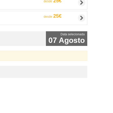
25€
desde
25€
desde
Data selecionada
07 Agosto