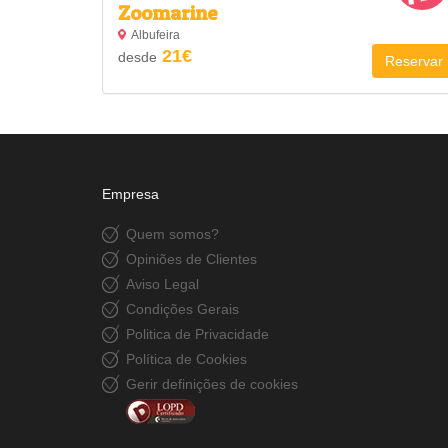
Zoomarine
Albufeira
21€
desde
Reservar
Empresa
Quem somos?
Opiniões de Clientes
Aviso Legal
Condições Gerais
Politica de Privacidade
Política de Cookies
Gerir definições de cookies