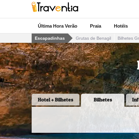
Última Hora Verão
Praia
Hotéis
Escapadinhas
Grutas de Benagil
Bilhetes G
Hotel + Bilhetes
Bilhetes
In