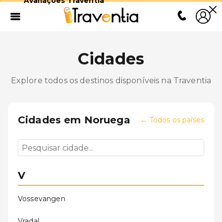
Avaliações Traventia
Cidades
Explore todos os destinos disponíveis na Traventia
Cidades em
Noruega
←
Todos os países
V
Vossevangen
Vradal