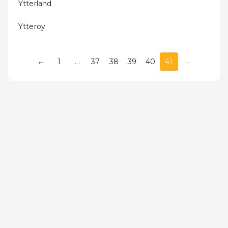
Ytterland
Ytteroy
←
1
...
37
38
39
40
41
→