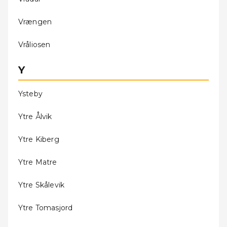
Vrængen
Vråliosen
Y
Ysteby
Ytre Ålvik
Ytre Kiberg
Ytre Matre
Ytre Skålevik
Ytre Tomasjord