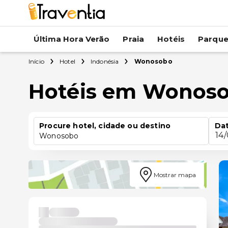
Última Hora Verão
Praia
Hotéis
Parqu
Início
Hotel
Indonésia
Wonosobo
Hotéis em Wonos
Procure hotel, cidade ou destino
Dat
14
Wonosobo
Mostrar mapa