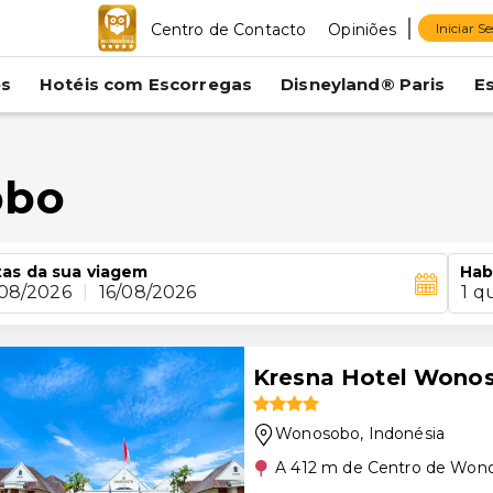
Centro de Contacto
Opiniões
Iniciar S
es
Hotéis com Escorregas
Disneyland® Paris
E
obo
as da sua viagem
Hab
/08/2026
|
16/08/2026
1 q
Kresna Hotel Wono
Wonosobo
, Indonésia
A 412 m de Centro de Won