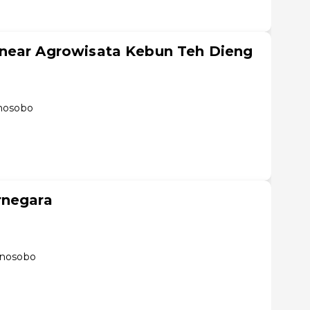
near Agrowisata Kebun Teh Dieng
onosobo
rnegara
onosobo