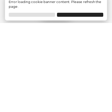
Error loading cookie banner content. Please refresh the
page.
Filtrar
Empresa
Quem somos?
Opiniões de Clientes
Aviso Legal
Condições Gerais
Politica de Privacidade
Política de Cookies
Gerir definições de cookies