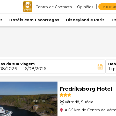
Centro de Contacto
Opiniões
Iniciar S
es
Hotéis com Escorregas
Disneyland® Paris
E
as da sua viagem
Hab
/08/2026
|
16/08/2026
1 q
Fredriksborg Hotel
Värmdö
, Suécia
A 6.5 km de Centro de Vär