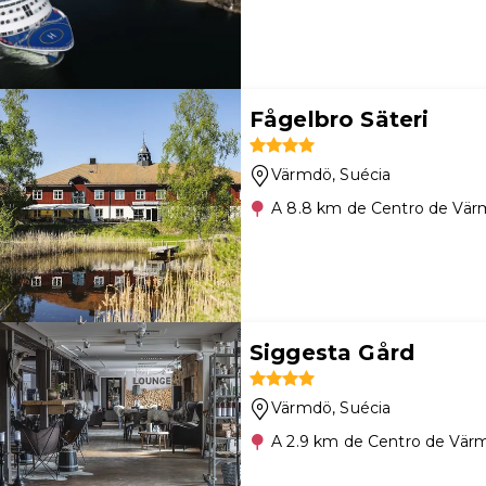
Fågelbro Säteri
Värmdö
, Suécia
A 8.8 km de Centro de Vä
Siggesta Gård
Värmdö
, Suécia
A 2.9 km de Centro de Vär