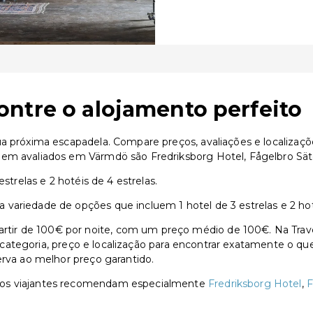
ntre o alojamento perfeito
ua próxima escapadela. Compare preços, avaliações e localizaç
em avaliados em Värmdö são Fredriksborg Hotel, Fågelbro Säte
strelas e 2 hotéis de 4 estrelas.
variedade de opções que incluem 1 hotel de 3 estrelas e 2 hoté
ir de 100€ por noite, com um preço médio de 100€. Na Traven
or categoria, preço e localização para encontrar exatamente o qu
erva ao melhor preço garantido.
 os viajantes recomendam especialmente
Fredriksborg Hotel
,
F