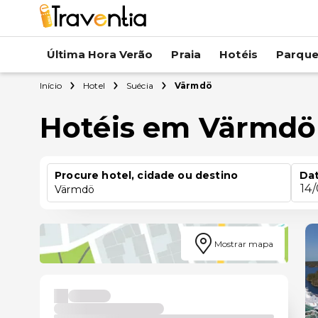
Última Hora Verão
Praia
Hotéis
Parqu
Início
Hotel
Suécia
Värmdö
Hotéis em Värmdö
Procure hotel, cidade ou destino
Dat
14
Värmdö
Mostrar mapa