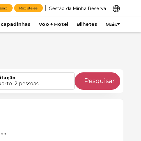
Gestão da Minha Reserva
essão
Registe-se
scapadinhas
Voo + Hotel
Bilhetes
Mais
itação
Pesquisar
uarto. 2 pessoas
mdö