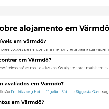
sobre alojamento em Värmd
níveis em Värmdö?
pare opções para encontrar a melhor oferta para a sua viagem
ncontrar em Värmdö?
onómicas até às mais exclusivas. Os alojamentos mais bem av
em avaliados em Värmdö?
dö são
Fredriksborg Hotel
,
Fågelbro Säteri
e
Siggesta Gård
, se
entos em Värmdö?