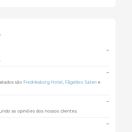
ö
−
.
−
aliados são
Fredriksborg Hotel
,
Fågelbro Säteri
e
−
gundo as opiniões dos nossos clientes.
−