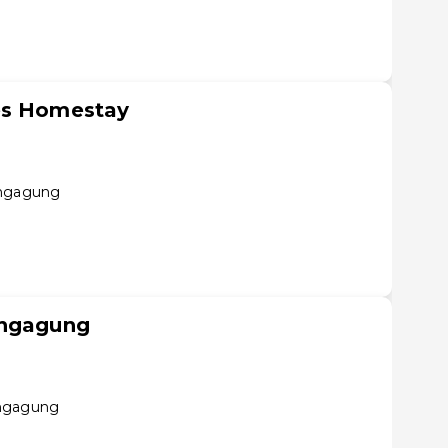
es Homestay
ungagung
ungagung
ungagung