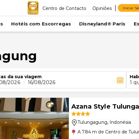
Centro de Contacto
Opiniões
Iniciar S
es
Hotéis com Escorregas
Disneyland® Paris
E
agung
as da sua viagem
Hab
/08/2026
|
16/08/2026
1 q
Azana Style Tulung
Tulungagung
, Indonésia
A 784 m de Centro de Tul