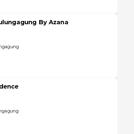
Tulungagung By Azana
ungagung
idence
ungagung