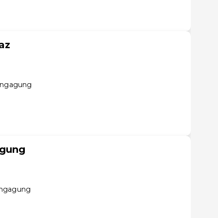
az
lungagung
agung
ungagung