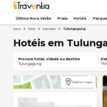
Última Hora Verão
Praia
Hotéis
Parqu
Início
Hotel
Indonésia
Tulungagung
Hotéis em Tulung
Procure hotel, cidade ou destino
Dat
14
Tulungagung
Mostrar mapa