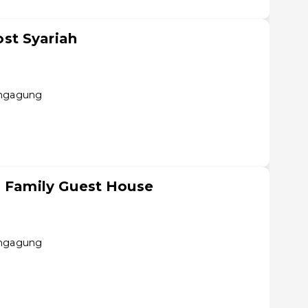
st Syariah
ungagung
g Family Guest House
ungagung