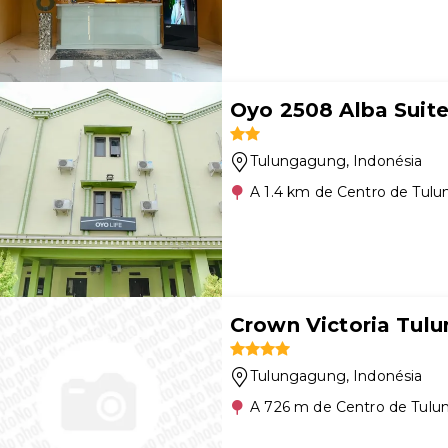
Oyo 2508 Alba Suit
Tulungagung
, Indonésia
A 1.4 km de Centro de Tul
Crown Victoria Tul
Tulungagung
, Indonésia
A 726 m de Centro de Tul