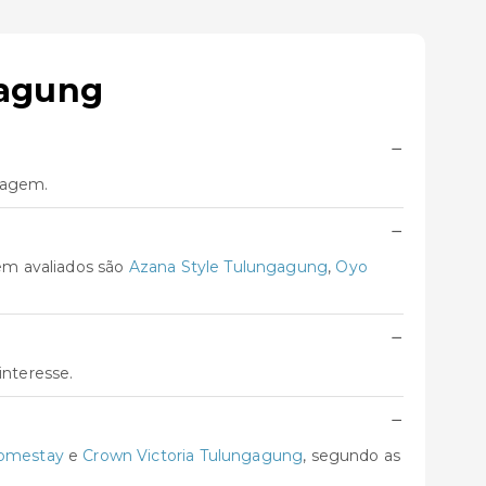
gagung
−
iagem.
−
em avaliados são
Azana Style Tulungagung
,
Oyo
−
interesse.
−
Homestay
e
Crown Victoria Tulungagung
, segundo as