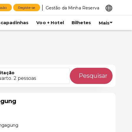
Gestão da Minha Reserva
essão
Registe-se
scapadinhas
Voo + Hotel
Bilhetes
Mais
itação
Pesquisar
uarto. 2 pessoas
agung
ungagung