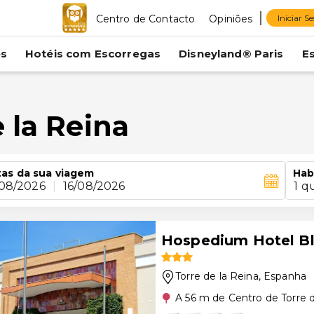
Centro de Contacto
Opiniões
Iniciar S
es
Hotéis com Escorregas
Disneyland® Paris
E
 la Reina
as da sua viagem
Hab
/08/2026
|
16/08/2026
1 q
Hospedium Hotel Blu
Torre de la Reina
, Espanha
A 56 m de Centro de Torre d