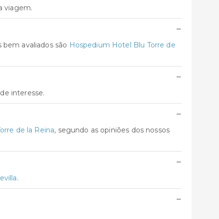
ua viagem.
−
s bem avaliados são
Hospedium Hotel Blu Torre de
−
de interesse.
−
Torre de la Reina
, segundo as opiniões dos nossos
−
villa
.
−