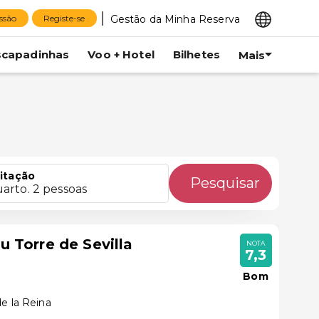
Gestão da Minha Reserva
essão
Registe-se
scapadinhas
Voo + Hotel
Bilhetes
Mais
itação
Pesquisar
uarto. 2 pessoas
 Torre de Sevilla
NOTA
7,3
Bom
e la Reina