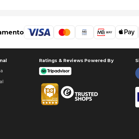
amento
nal
Ratings & Reviews Powered By
S
ha
al