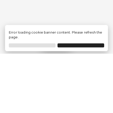
Error loading cookie banner content. Please refresh the
page.
Filtrar
Empresa
Quem somos?
Opiniões de Clientes
Aviso Legal