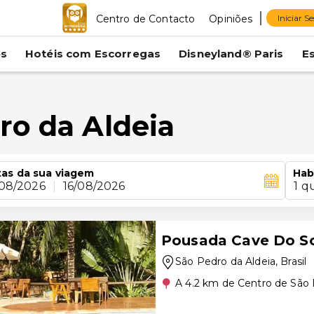
Centro de Contacto
Opiniões
Iniciar S
es
Hotéis com Escorregas
Disneyland® Paris
E
ro da Aldeia
as da sua viagem
Hab
/08/2026
|
16/08/2026
1 q
Pousada Cave Do S
São Pedro da Aldeia
, Brasil
A 4.2 km de Centro de São 