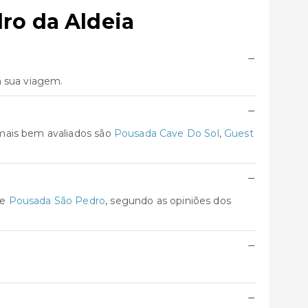
ro da Aldeia
−
a sua viagem.
−
 mais bem avaliados são
Pousada Cave Do Sol
,
Guest
−
e
Pousada São Pedro
, segundo as opiniões dos
−
−