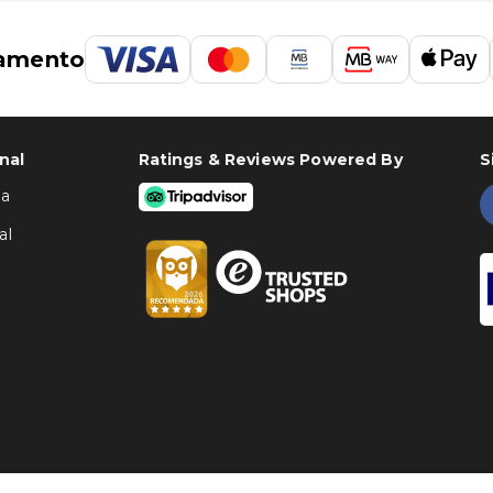
amento
nal
Ratings & Reviews Powered By
S
ha
al