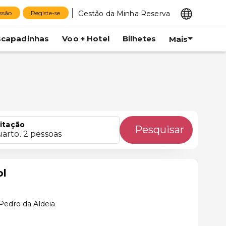
Gestão da Minha Reserva
essão
Registe-se
scapadinhas
Voo + Hotel
Bilhetes
Mais
itação
Pesquisar
uarto. 2 pessoas
ol
Pedro da Aldeia