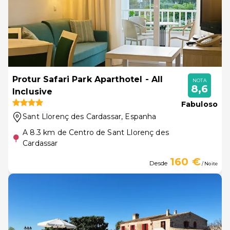
Protur Safari Park Aparthotel - All
NOTA
8,6
Inclusive
Fabuloso
Sant Llorenç des Cardassar
, Espanha
A 8.3 km de Centro de Sant Llorenç des
Cardassar
160 €
Desde
/ Noite