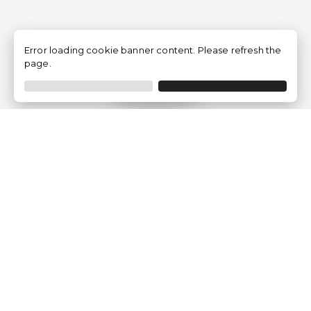
Error loading cookie banner content. Please refresh the
page.
Filtrar
Empresa
Quem somos?
Opiniões de Clientes
Aviso Legal
Condições Gerais
Politica de Privacidade