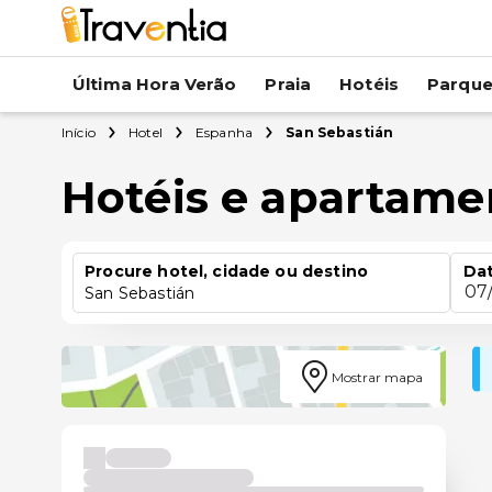
Última Hora Verão
Praia
Hotéis
Parqu
Início
Hotel
Espanha
San Sebastián
Hotéis e apartame
Procure hotel, cidade ou destino
Dat
07
San Sebastián
Mostrar mapa