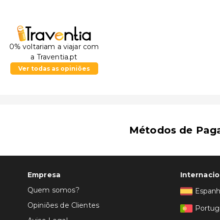
0% voltariam a viajar com
a Traventia.pt
Ver todas as opiniões
Métodos de Pag
Empresa
Internacio
Quem somos?
Espan
Opiniões de Clientes
Portug