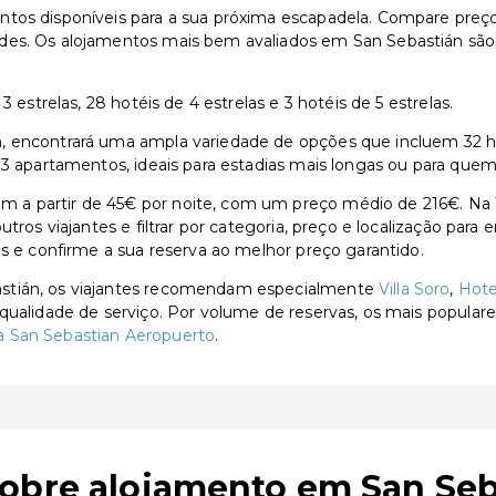
tos disponíveis para a sua próxima escapadela. Compare preços,
es. Os alojamentos mais bem avaliados em San Sebastián são V
 estrelas, 28 hotéis de 4 estrelas e 3 hotéis de 5 estrelas.
 encontrará uma ampla variedade de opções que incluem 32 hotéi
13 apartamentos, ideais para estadias mais longas ou para quem
a partir de 45€ por noite, com um preço médio de 216€. Na T
utros viajantes e filtrar por categoria, preço e localização par
as e confirme a sua reserva ao melhor preço garantido.
astián, os viajantes recomendam especialmente
Villa Soro
,
Hote
 qualidade de serviço. Por volume de reservas, os mais popular
 San Sebastian Aeropuerto
.
sobre alojamento em San Seb