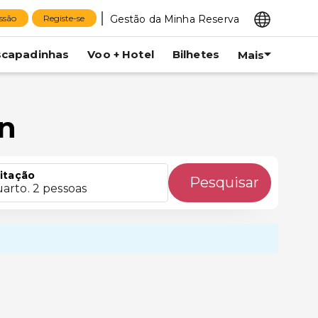
Gestão da Minha Reserva
essão
Registe-se
scapadinhas
Voo + Hotel
Bilhetes
Mais
án
itação
Pesquisar
uarto. 2 pessoas