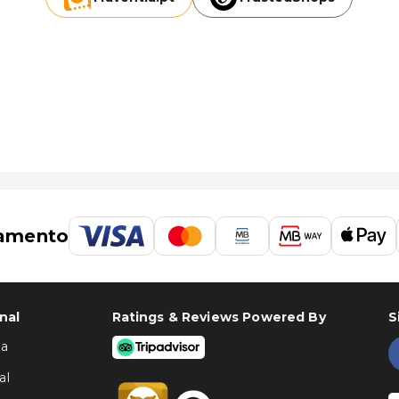
amento
nal
Ratings & Reviews Powered By
S
ha
al