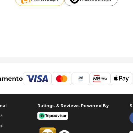
amento
nal
Ratings & Reviews Powered By
S
ha
al