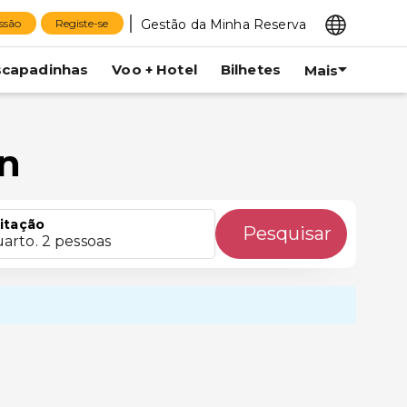
Gestão da Minha Reserva
essão
Registe-se
scapadinhas
Voo + Hotel
Bilhetes
Mais
án
itação
Pesquisar
uarto. 2 pessoas