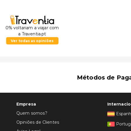
0% voltariam a viajar com
a Traventia.pt
Ver todas as opiniões
Métodos de Pag
Empresa
Internacio
Quem somos?
Espan
Opiniões de Clientes
Portug