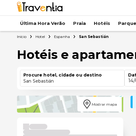
Última Hora Verão
Praia
Hotéis
Parqu
Início
Hotel
Espanha
San Sebastián
Hotéis e apartame
Procure hotel, cidade ou destino
Dat
14
San Sebastián
Mostrar mapa