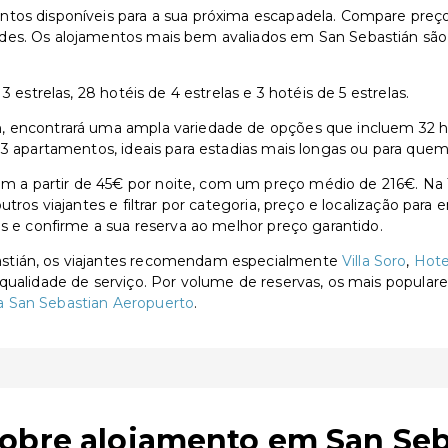
tos disponíveis para a sua próxima escapadela. Compare preços,
es. Os alojamentos mais bem avaliados em San Sebastián são V
 estrelas, 28 hotéis de 4 estrelas e 3 hotéis de 5 estrelas.
 encontrará uma ampla variedade de opções que incluem 32 hotéi
13 apartamentos, ideais para estadias mais longas ou para quem
a partir de 45€ por noite, com um preço médio de 216€. Na T
utros viajantes e filtrar por categoria, preço e localização par
as e confirme a sua reserva ao melhor preço garantido.
astián, os viajantes recomendam especialmente
Villa Soro
,
Hote
 qualidade de serviço. Por volume de reservas, os mais popular
 San Sebastian Aeropuerto
.
sobre alojamento em San Seb