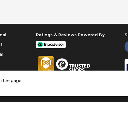
nal
Ratings & Reviews Powered By
S
ha
al
h the page.
©
Traventia.pt