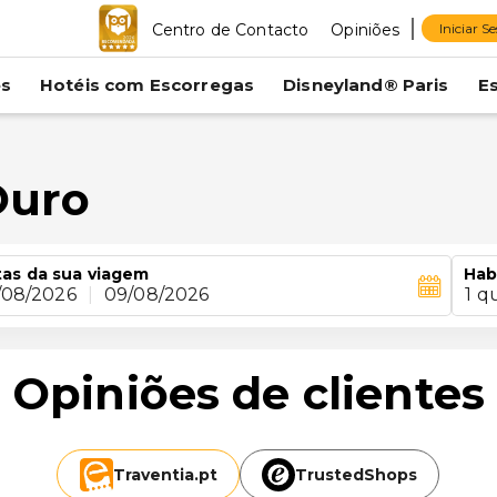
Centro de Contacto
Opiniões
Iniciar S
es
Hotéis com Escorregas
Disneyland® Paris
E
Ouro
as da sua viagem
Hab
/08/2026
|
09/08/2026
1 q
Opiniões de clientes
Traventia.
pt
TrustedShops