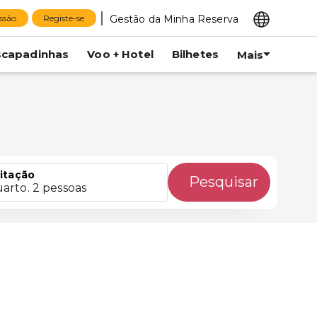
Gestão da Minha Reserva
essão
Registe-se
scapadinhas
Voo + Hotel
Bilhetes
Mais
itação
Pesquisar
uarto. 2 pessoas