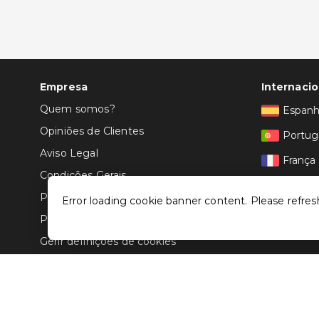
Empresa
Internacio
Quem somos?
Espan
Opiniões de Clientes
Portug
Aviso Legal
França
Condições Gerais
Itália
Politica de Privacidade
Error loading cookie banner content. Please refres
Política de Cookies
Gerir definições de cookies