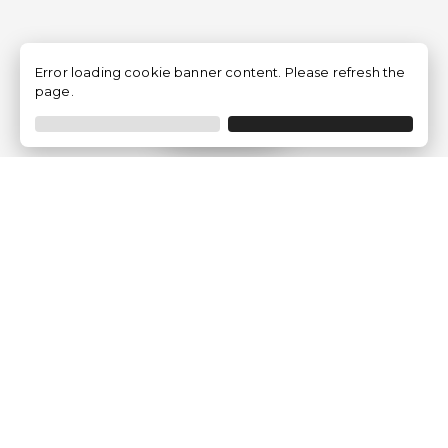
Error loading cookie banner content. Please refresh the
page.
Filtrar
Empresa
Quem somos?
Opiniões de Clientes
Aviso Legal
Condições Gerais
Politica de Privacidade