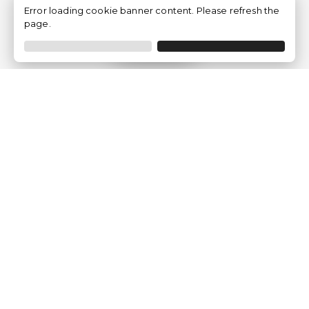
Error loading cookie banner content. Please refresh the
page.
Filtrar
Empresa
Quem somos?
Opiniões de Clientes
Aviso Legal
Condições Gerais
Politica de Privacidade
Política de Cookies
Gerir definições de cookies