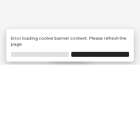
Error loading cookie banner content. Please refresh the
page.
Filtrar
Empresa
Quem somos?
Opiniões de Clientes
Aviso Legal
Condições Gerais