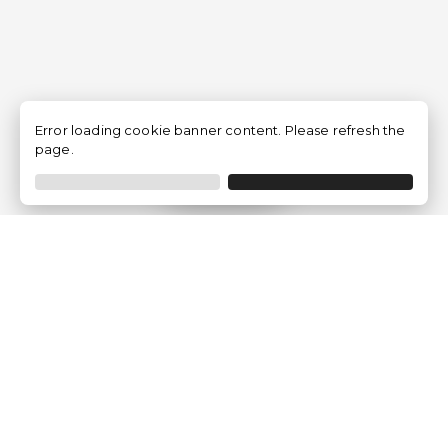
Error loading cookie banner content. Please refresh the
page.
Filtrar
Empresa
Quem somos?
Opiniões de Clientes
Aviso Legal