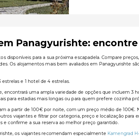
em Panagyurishte: encontre 
s disponíveis para a sua próxima escapadela. Compare preços, a
des. Os alojamentos mais bem avaliados em Panagyurishte são
estrelas e 1 hotel de 4 estrelas.
 encontrará uma ampla variedade de opções que incluem 3 hotéi
ais para estadias mais longas ou para quem prefere cozinha pró
 a partir de 100€ por noite, com um preço médio de 100€. Na
utros viajantes e filtrar por categoria, preço e localização par
as e confirme a sua reserva ao melhor preço garantido.
rishte, os viajantes recomendam especialmente
Kamengrad Ho