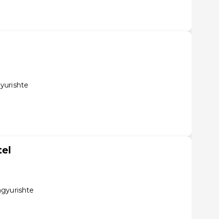
yurishte
tel
agyurishte