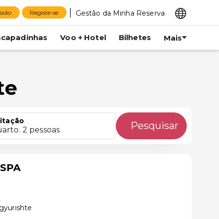
Gestão da Minha Reserva
essão
Registe-se
scapadinhas
Voo + Hotel
Bilhetes
Mais
te
itação
Pesquisar
uarto. 2 pessoas
 SPA
gyurishte