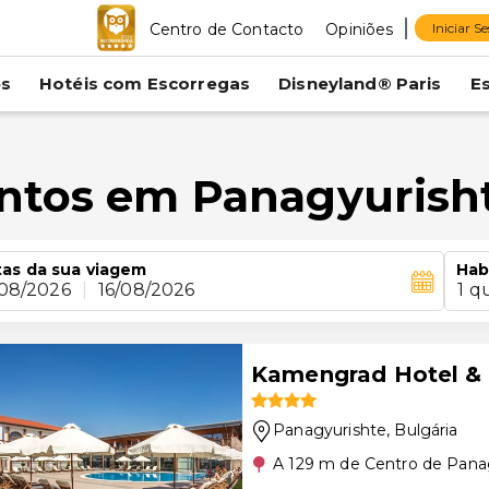
Centro de Contacto
Opiniões
Iniciar S
es
Hotéis com Escorregas
Disneyland® Paris
E
ntos em Panagyurish
as da sua viagem
Hab
/08/2026
|
16/08/2026
1 q
Kamengrad Hotel &
Panagyurishte
, Bulgária
A 129 m de Centro de Pana