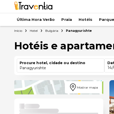
Última Hora Verão
Praia
Hotéis
Parqu
Início
Hotel
Bulgária
Panagyurishte
Hotéis e apartame
Procure hotel, cidade ou destino
Dat
14
Panagyurishte
Mostrar mapa