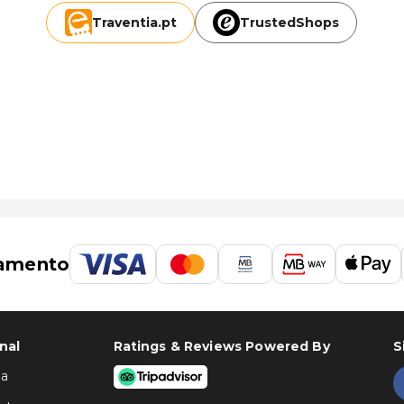
Traventia.
pt
TrustedShops
amento
nal
Ratings & Reviews Powered By
S
ha