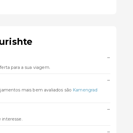
urishte
−
erta para a sua viagem.
−
lojamentos mais bem avaliados são
Kamengrad
−
 interesse.
−