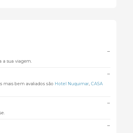
−
a a sua viagem.
−
os mais bem avaliados são
Hotel Nuquimar
,
CASA
−
se.
−