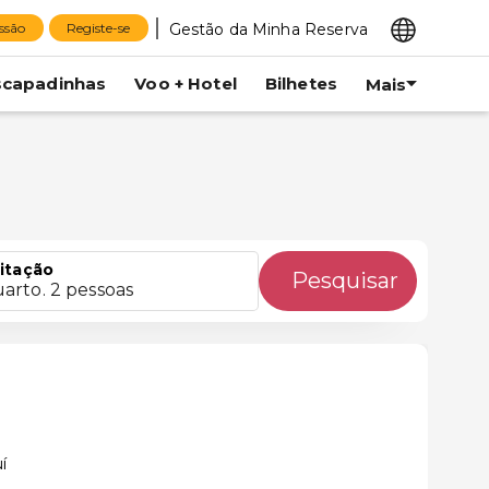
Gestão da Minha Reserva
essão
Registe-se
scapadinhas
Voo + Hotel
Bilhetes
Mais
itação
Pesquisar
uarto. 2 pessoas
í