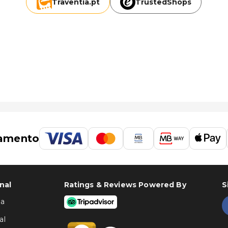
Traventia.
pt
TrustedShops
amento
nal
Ratings & Reviews Powered By
S
ha
al