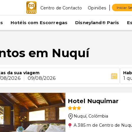
Centro de Contacto
Opiniões
Iniciar S
es
Hotéis com Escorregas
Disneyland® Paris
E
entos em Nuquí
as da sua viagem
Hab
/08/2026
|
09/08/2026
1 q
Hotel Nuquimar
Nuquí
, Colômbia
A 385 m de Centro de Nuqu