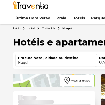
Última Hora Verão
Praia
Hotéis
Parqu
Início
Hotel
Colômbia
Nuquí
Hotéis e apartam
Procure hotel, cidade ou destino
Dat
07
Nuquí
Mostrar mapa