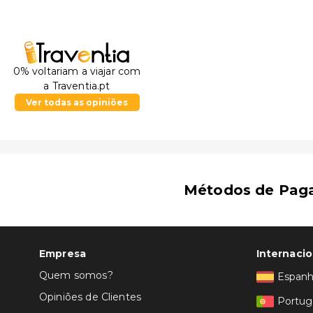
0% voltariam a viajar com
a Traventia.pt
Ver todas as opiniões
Métodos de Pag
Empresa
Internacio
Quem somos?
Espan
Opiniões de Clientes
Portug