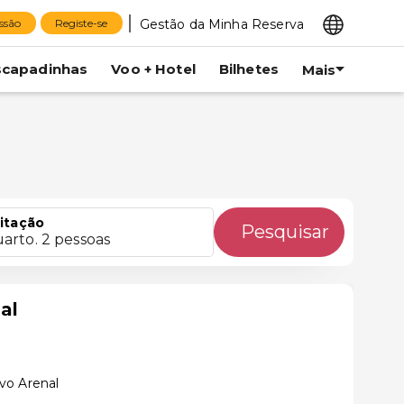
Gestão da Minha Reserva
essão
Registe-se
scapadinhas
Voo + Hotel
Bilhetes
Mais
itação
Pesquisar
uarto. 2 pessoas
al
vo Arenal