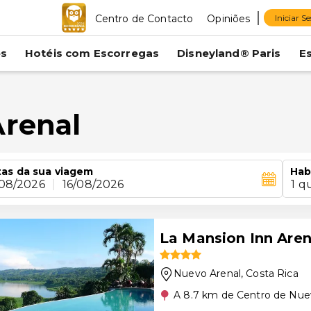
Centro de Contacto
Opiniões
Iniciar S
es
Hotéis com Escorregas
Disneyland® Paris
E
Arenal
as da sua viagem
Hab
/08/2026
|
16/08/2026
1 q
La Mansion Inn Aren
Nuevo Arenal
, Costa Rica
A 8.7 km de Centro de Nue