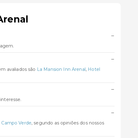
Arenal
−
viagem.
−
em avaliados são
La Mansion Inn Arenal
,
Hotel
−
interesse.
−
l Campo Verde
, segundo as opiniões dos nossos