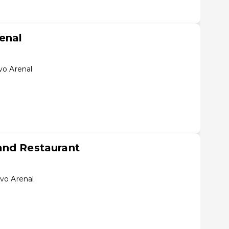
enal
vo Arenal
and Restaurant
vo Arenal