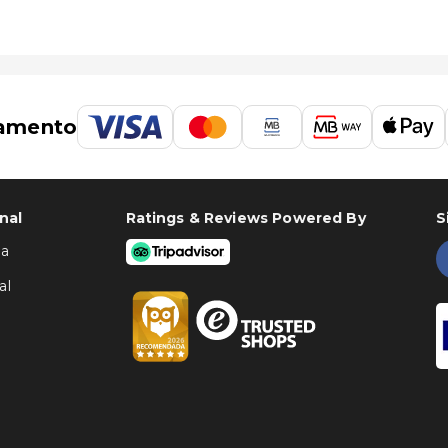
amento
nal
Ratings & Reviews Powered By
S
ha
al