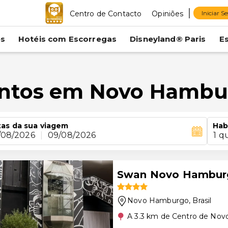
Centro de Contacto
Opiniões
Iniciar S
es
Hotéis com Escorregas
Disneyland® Paris
E
entos em Novo Hamb
as da sua viagem
Hab
/08/2026
|
09/08/2026
1 q
Swan Novo Hambur
Novo Hamburgo
, Brasil
A 3.3 km de Centro de No