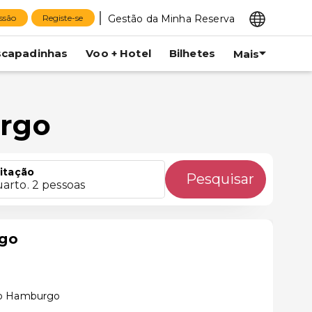
Gestão da Minha Reserva
essão
Registe-se
scapadinhas
Voo + Hotel
Bilhetes
Mais
urgo
itação
Pesquisar
uarto. 2 pessoas
go
vo Hamburgo