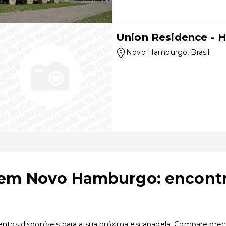
Union Residence - 
Novo Hamburgo
, Brasil
 em Novo Hamburgo: encontr
s disponíveis para a sua próxima escapadela. Compare preços,