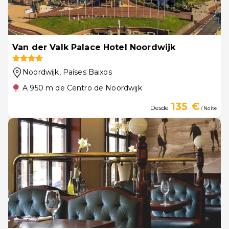
Van der Valk Palace Hotel Noordwijk
Noordwijk
, Países Baixos
A 950 m de Centro de Noordwijk
135 €
Desde
/ Noite