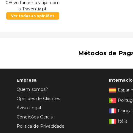
0% voltariam a viajar com
a Traventia.pt
Ver todas as opiniões
Métodos de Pag
Empresa
Internacio
Quem somos?
Espan
Opiniões de Clientes
Portug
Aviso Legal
França
Condições Gerais
Itália
Politica de Privacidade