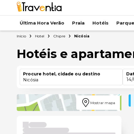
Última Hora Verão
Praia
Hotéis
Parqu
Início
Hotel
Chipre
Nicósia
Hotéis e apartame
Procure hotel, cidade ou destino
Dat
14
Nicósia
Mostrar mapa