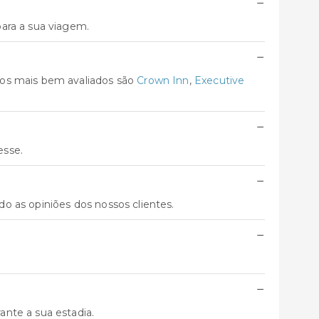
−
ara a sua viagem.
−
tos mais bem avaliados são
Crown Inn
,
Executive
−
esse.
−
do as opiniões dos nossos clientes.
−
−
nte a sua estadia.