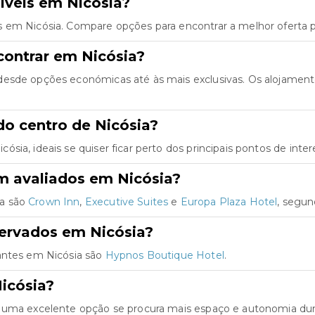
íveis em Nicósia?
s em Nicósia. Compare opções para encontrar a melhor oferta p
contrar em Nicósia?
desde opções económicas até às mais exclusivas. Os alojamen
o centro de Nicósia?
ia, ideais se quiser ficar perto dos principais pontos de inter
m avaliados em Nicósia?
ia são
Crown Inn
,
Executive Suites
e
Europa Plaza Hotel
, segun
servados em Nicósia?
jantes em Nicósia são
Hypnos Boutique Hotel
.
icósia?
 uma excelente opção se procura mais espaço e autonomia dura