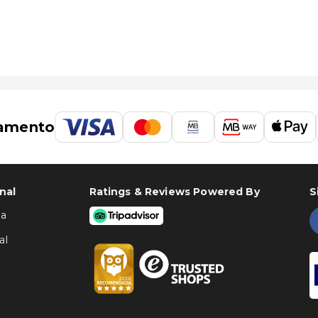
amento
nal
Ratings & Reviews Powered By
S
ha
al