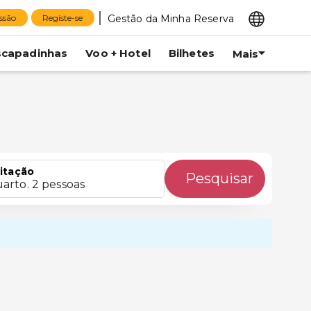
Gestão da Minha Reserva
essão
Registe-se
scapadinhas
Voo + Hotel
Bilhetes
Mais
itação
Pesquisar
uarto. 2 pessoas