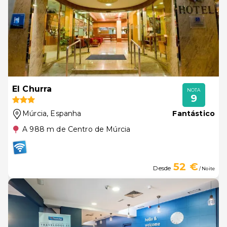
El Churra
NOTA
9
Múrcia
, Espanha
Fantástico
A 988 m de Centro de Múrcia
52 €
Desde
/ Noite