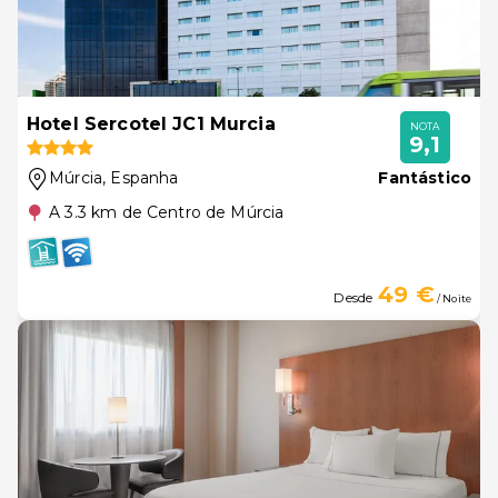
Hotel Sercotel JC1 Murcia
NOTA
9,1
Múrcia
, Espanha
Fantástico
A 3.3 km de Centro de Múrcia
49 €
Desde
/ Noite