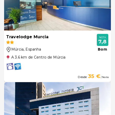
Travelodge Murcia
NOTA
7,8
Múrcia
, Espanha
Bom
A 3.6 km de Centro de Múrcia
35 €
Desde
/ Noite