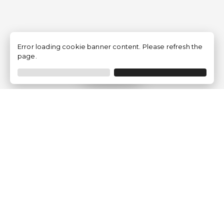
Error loading cookie banner content. Please refresh the
page.
Filtrar
Empresa
Quem somos?
Opiniões de Clientes
Aviso Legal
Condições Gerais
Politica de Privacidade