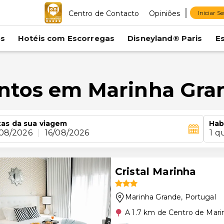
Centro de Contacto
Opiniões
Iniciar S
es
Hotéis com Escorregas
Disneyland® Paris
E
entos em Marinha Gra
as da sua viagem
Hab
/08/2026
|
16/08/2026
1 q
Cristal Marinha
Marinha Grande
, Portugal
A 1.7 km de Centro de Mar