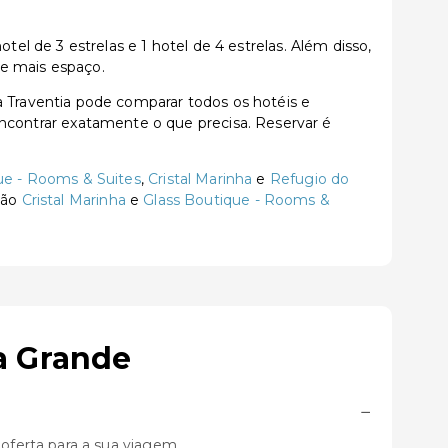
 de 3 estrelas e 1 hotel de 4 estrelas. Além disso,
 e mais espaço.
Traventia pode comparar todos os hotéis e
a encontrar exatamente o que precisa. Reservar é
ue - Rooms & Suites
,
Cristal Marinha
e
Refugio do
são
Cristal Marinha
e
Glass Boutique - Rooms &
a Grande
−
ferta para a sua viagem.