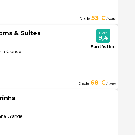
53 €
Desde
/ Noite
oms & Suites
NOTA
9,4
Fantástico
nha Grande
68 €
Desde
/ Noite
rinha
nha Grande