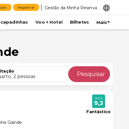
Gestão da Minha Reserva
essão
Registe-se
scapadinhas
Voo + Hotel
Bilhetes
Mais
nde
itação
Pesquisar
uarto. 2 pessoas
NOTA
9,3
Fantástico
inha Grande