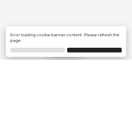
Error loading cookie banner content. Please refresh the
page.
Filtrar
Empresa
Quem somos?
Opiniões de Clientes
Aviso Legal
Condições Gerais