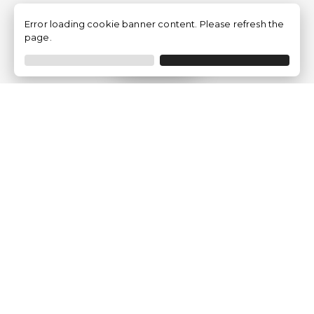
Error loading cookie banner content. Please refresh the
page.
Filtrar
Empresa
Quem somos?
Opiniões de Clientes
Aviso Legal
Condições Gerais
Politica de Privacidade
Política de Cookies