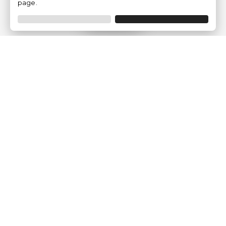
page.
Filtrar
Empresa
Quem somos?
Opiniões de Clientes
Aviso Legal
Condições Gerais
Politica de Privacidade
Política de Cookies
Gerir definições de cookies