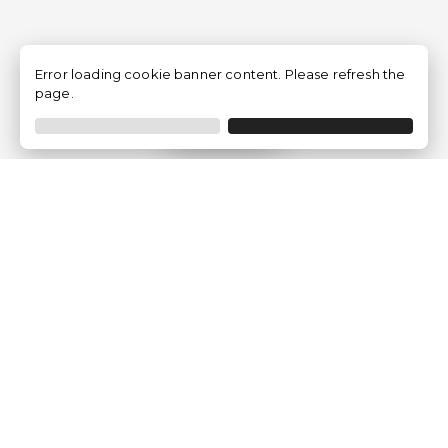
Error loading cookie banner content. Please refresh the
page.
Filtrar
Empresa
Quem somos?
Opiniões de Clientes
Aviso Legal
Condições Gerais
Politica de Privacidade