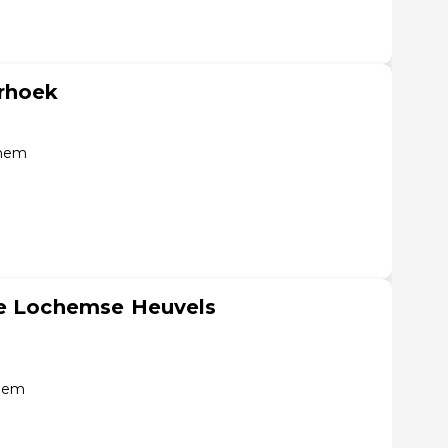
rhoek
chem
de Lochemse Heuvels
chem