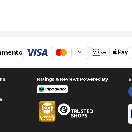
amento
nal
Ratings & Reviews Powered By
S
ha
al