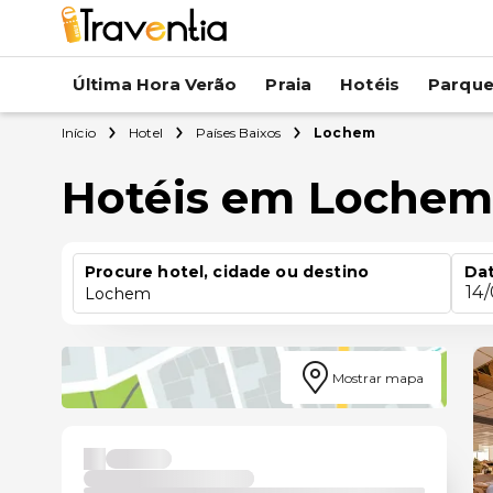
Última Hora Verão
Praia
Hotéis
Parqu
Início
Hotel
Países Baixos
Lochem
Hotéis em Loche
Procure hotel, cidade ou destino
Dat
14
Lochem
Mostrar mapa