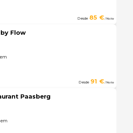
85 €
Desde
/ Noite
 by Flow
hem
91 €
Desde
/ Noite
aurant Paasberg
chem