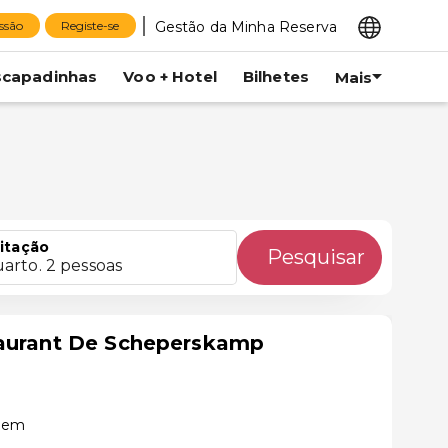
Gestão da Minha Reserva
essão
Registe-se
scapadinhas
Voo + Hotel
Bilhetes
Mais
itação
Pesquisar
uarto. 2 pessoas
taurant De Scheperskamp
chem