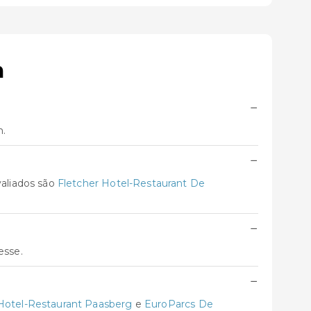
m
−
m.
−
aliados são
Fletcher Hotel-Restaurant De
−
esse.
−
 Hotel-Restaurant Paasberg
e
EuroParcs De