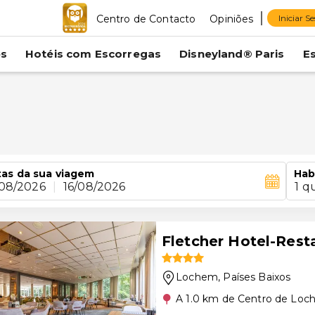
Centro de Contacto
Opiniões
Iniciar S
es
Hotéis com Escorregas
Disneyland® Paris
E
m
as da sua viagem
Hab
/08/2026
|
16/08/2026
1 q
Fletcher Hotel-Res
Lochem
, Países Baixos
A 1.0 km de Centro de Lo