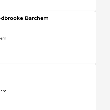
odbrooke Barchem
chem
chem