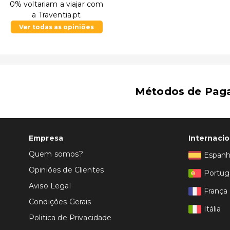
0% voltariam a viajar com
a Traventia.pt
Ver todas as opiniões
Métodos de Pag
Empresa
Internacio
Quem somos?
Espan
Opiniões de Clientes
Portug
Aviso Legal
França
Condições Gerais
Itália
Politica de Privacidade