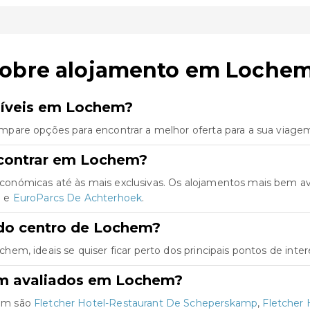
sobre alojamento em Loche
níveis em Lochem?
pare opções para encontrar a melhor oferta para a sua viage
ncontrar em Lochem?
onómicas até às mais exclusivas. Os alojamentos mais bem av
g
e
EuroParcs De Achterhoek
.
do centro de Lochem?
m, ideais se quiser ficar perto dos principais pontos de inter
em avaliados em Lochem?
hem são
Fletcher Hotel-Restaurant De Scheperskamp
,
Fletcher