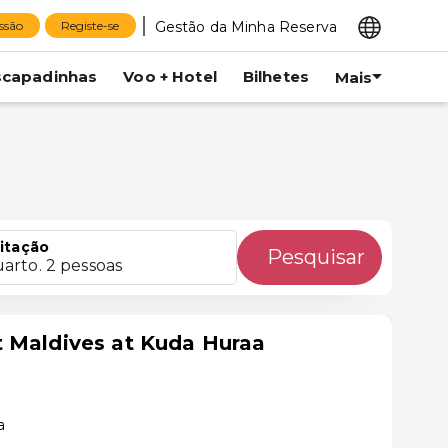
Gestão da Minha Reserva
essão
Registe-se
scapadinhas
Voo + Hotel
Bilhetes
Mais
itação
Pesquisar
uarto. 2 pessoas
t Maldives at Kuda Huraa
a