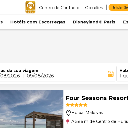
Centro de Contacto
Opiniões
Iniciar S
es
Hotéis com Escorregas
Disneyland® Paris
E
as da sua viagem
Hab
/08/2026
|
09/08/2026
1 q
Four Seasons Resor
Huraa
, Maldivas
A 586 m de Centro de Hura