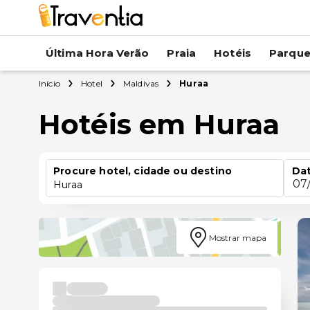
Última Hora Verão
Praia
Hotéis
Parqu
Início
Hotel
Maldivas
Huraa
Hotéis em Huraa
Procure hotel, cidade ou destino
Dat
07
Huraa
Mostrar mapa