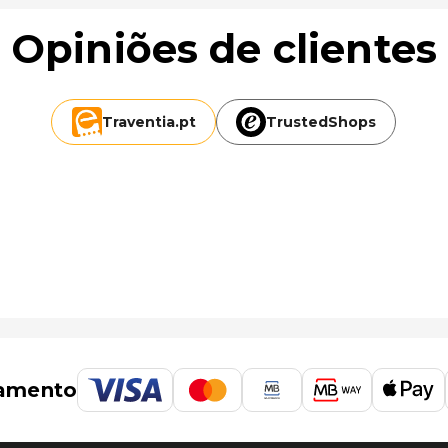
Opiniões de clientes
Traventia.
pt
TrustedShops
amento