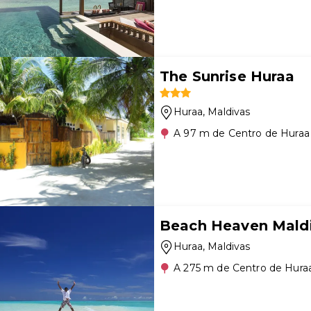
The Sunrise Huraa
Huraa
, Maldivas
A 97 m de Centro de Huraa
Beach Heaven Mald
Huraa
, Maldivas
A 275 m de Centro de Hura