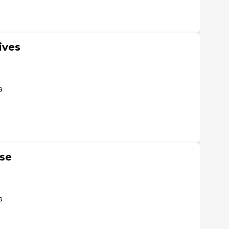
ives
a
se
a