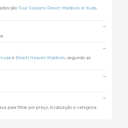
iados são
Four Seasons Resort Maldives at Kuda
−
se.
−
 Huraa
e
Beach Heaven Maldives
, segundo as
−
−
 para filtrar por preço, localização e categoria.