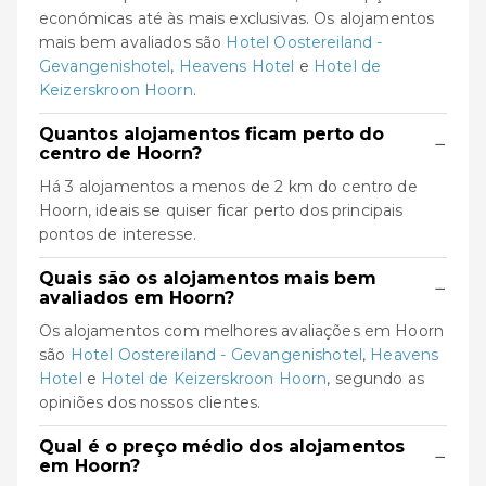
económicas até às mais exclusivas. Os alojamentos
mais bem avaliados são
Hotel Oostereiland -
Gevangenishotel
,
Heavens Hotel
e
Hotel de
Keizerskroon Hoorn
.
Quantos alojamentos ficam perto do
−
centro de Hoorn?
Há 3 alojamentos a menos de 2 km do centro de
Hoorn, ideais se quiser ficar perto dos principais
pontos de interesse.
Quais são os alojamentos mais bem
−
avaliados em Hoorn?
Os alojamentos com melhores avaliações em Hoorn
são
Hotel Oostereiland - Gevangenishotel
,
Heavens
Hotel
e
Hotel de Keizerskroon Hoorn
, segundo as
opiniões dos nossos clientes.
Qual é o preço médio dos alojamentos
−
em Hoorn?