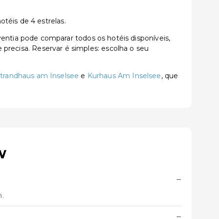
téis de 4 estrelas.
tia pode comparar todos os hotéis disponíveis,
e precisa. Reservar é simples: escolha o seu
trandhaus am Inselsee
e
Kurhaus Am Inselsee
, que
w
−
m.
−