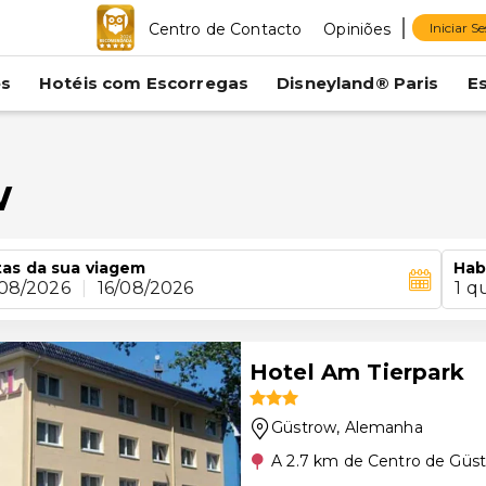
Centro de Contacto
Opiniões
Iniciar S
es
Hotéis com Escorregas
Disneyland® Paris
E
w
as da sua viagem
Hab
/08/2026
|
16/08/2026
1 q
Hotel Am Tierpark
Güstrow
, Alemanha
A 2.7 km de Centro de Güs