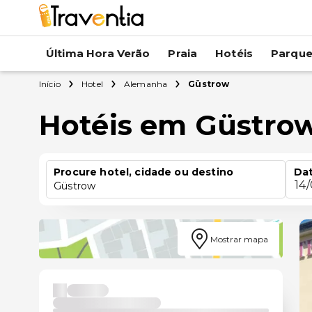
Última Hora Verão
Praia
Hotéis
Parqu
Início
Hotel
Alemanha
Güstrow
Hotéis em Güstro
Procure hotel, cidade ou destino
Dat
14
Güstrow
Mostrar mapa