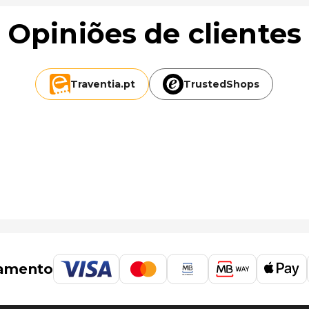
Opiniões de clientes
Traventia.
pt
TrustedShops
amento