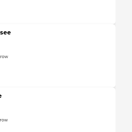
lsee
trow
e
trow