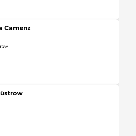
la Camenz
trow
Güstrow