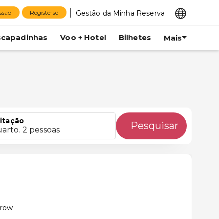
Gestão da Minha Reserva
essão
Registe-se
scapadinhas
Voo + Hotel
Bilhetes
Mais
itação
Pesquisar
uarto. 2 pessoas
trow