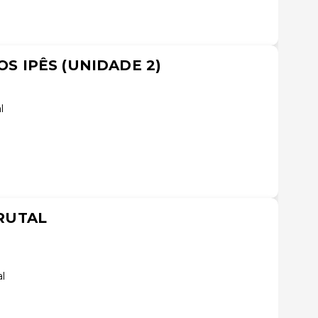
S IPÊS (UNIDADE 2)
l
RUTAL
al