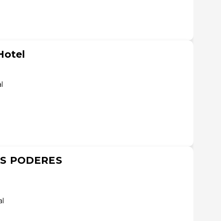
Hotel
l
ES PODERES
al