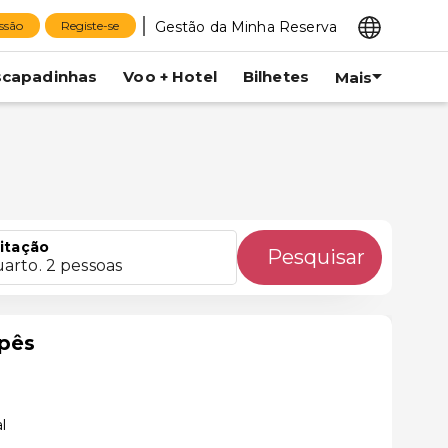
Gestão da Minha Reserva
essão
Registe-se
scapadinhas
Voo + Hotel
Bilhetes
Mais
itação
Pesquisar
uarto. 2 pessoas
Ipês
l