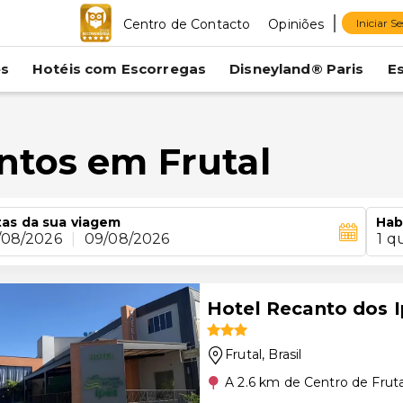
Centro de Contacto
Opiniões
Iniciar S
es
Hotéis com Escorregas
Disneyland® Paris
E
ntos em Frutal
as da sua viagem
Hab
/08/2026
|
09/08/2026
1 q
Hotel Recanto dos 
Frutal
, Brasil
A 2.6 km de Centro de Fruta