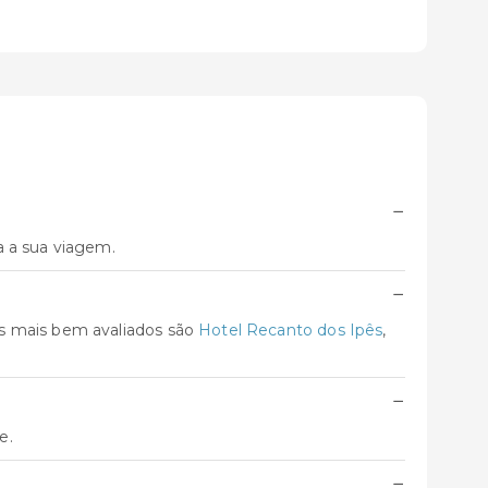
−
a a sua viagem.
−
os mais bem avaliados são
Hotel Recanto dos Ipês
,
−
e.
−