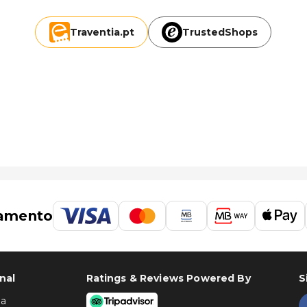
Traventia.
pt
TrustedShops
amento
nal
Ratings & Reviews Powered By
S
ha