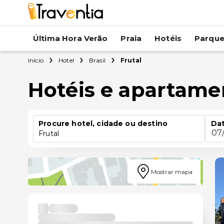
Última Hora Verão
Praia
Hotéis
Parqu
Início
Hotel
Brasil
Frutal
Hotéis e apartame
Procure hotel, cidade ou destino
Dat
07
Frutal
Mostrar mapa