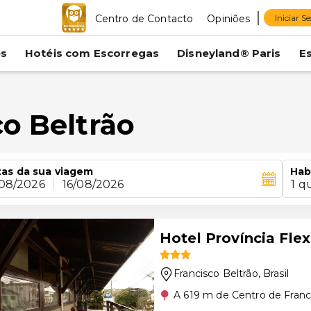
Centro de Contacto
Opiniões
Iniciar S
es
Hotéis com Escorregas
Disneyland® Paris
E
o Beltrão
as da sua viagem
Hab
/08/2026
|
16/08/2026
1 q
Hotel Província Flex
Francisco Beltrão
, Brasil
A 619 m de Centro de Franc