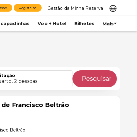
Gestão da Minha Reserva
essão
Registe-se
scapadinhas
Voo + Hotel
Bilhetes
Mais
itação
Pesquisar
uarto. 2 pessoas
 de Francisco Beltrão
isco Beltrão