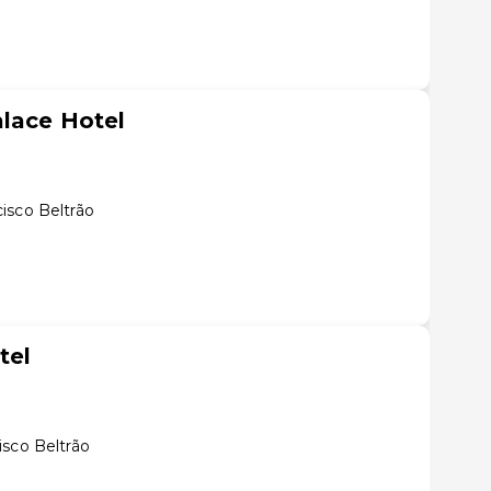
alace Hotel
isco Beltrão
tel
isco Beltrão