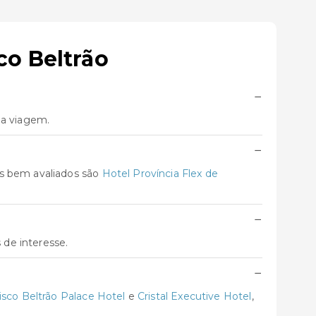
co Beltrão
−
ua viagem.
−
is bem avaliados são
Hotel Província Flex de
−
 de interesse.
−
isco Beltrão Palace Hotel
e
Cristal Executive Hotel
,