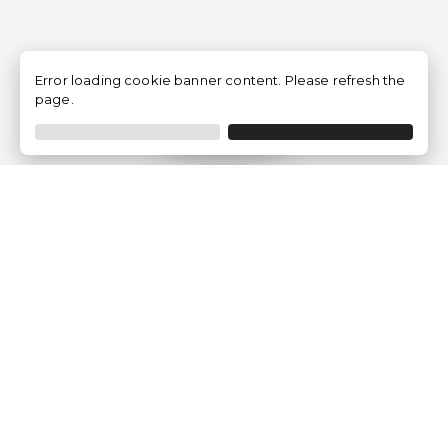
Error loading cookie banner content. Please refresh the
page.
Filtrar
Empresa
Quem somos?
Opiniões de Clientes
Aviso Legal
Condições Gerais
Politica de Privacidade