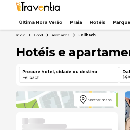
Última Hora Verão
Praia
Hotéis
Parqu
Início
Hotel
Alemanha
Fellbach
Hotéis e apartame
Procure hotel, cidade ou destino
Dat
14
Fellbach
Mostrar mapa