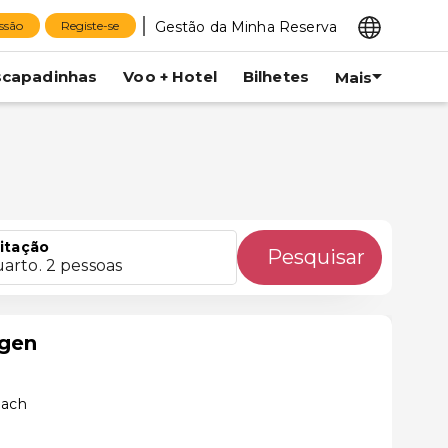
Gestão da Minha Reserva
essão
Registe-se
scapadinhas
Voo + Hotel
Bilhetes
Mais
itação
Pesquisar
uarto. 2 pessoas
ngen
bach