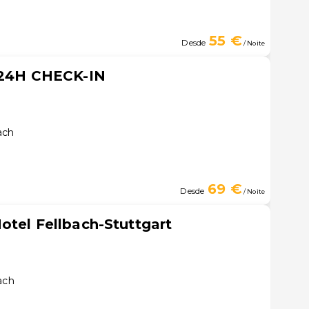
55 €
Desde
/ Noite
h 24H CHECK-IN
ach
69 €
Desde
/ Noite
otel Fellbach-Stuttgart
ach