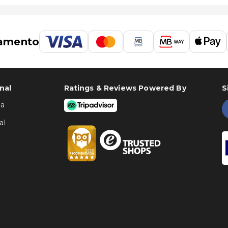
amento
nal
Ratings & Reviews Powered By
S
ha
al