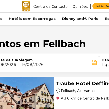
Centro de Contacto
Opiniões
Iniciar S
es
Hotéis com Escorregas
Disneyland® Paris
E
ntos em Fellbach
as da sua viagem
Hab
/08/2026
|
16/08/2026
1 q
Traube Hotel Oeffi
Fellbach
, Alemanha
A 3.0 km de Centro de Fell