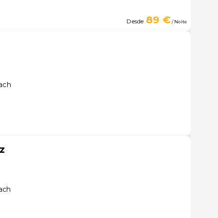
89 €
Desde
/ Noite
bach
z
ach