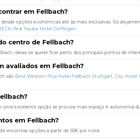
contrar em Fellbach?
 desde opções económicas até às mais exclusivas. Os alojame
CHECK-IN
e
Traube Hotel Oeffingen
.
o centro de Fellbach?
ch, ideais se quiser ficar perto dos principais pontos de inter
m avaliados em Fellbach?
ach são
Best Western Plus Hotel Fellbach-Stuttgart
,
City Hotel
ellbach?
o uma excelente opção se procura mais espaço e autonomia dur
ntos em Fellbach?
e encontrar opções a partir de 55€ por noite.