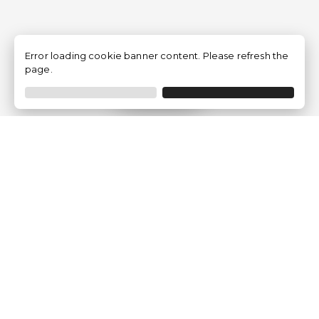
Error loading cookie banner content. Please refresh the
page.
Filtrar
Empresa
Quem somos?
Opiniões de Clientes
Aviso Legal
Condições Gerais
Politica de Privacidade