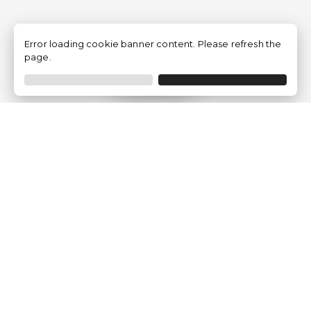
Error loading cookie banner content. Please refresh the
page.
Filtrar
Empresa
Quem somos?
Opiniões de Clientes
Aviso Legal
Condições Gerais
Politica de Privacidade
Política de Cookies