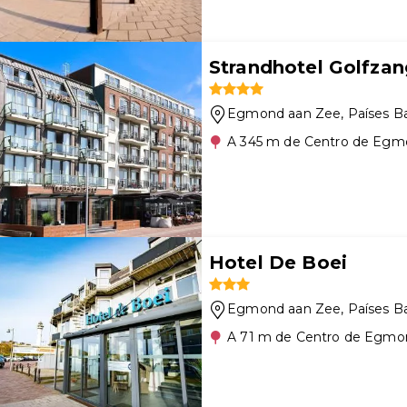
Strandhotel Golfzan
Egmond aan Zee
, Países B
A 345 m de Centro de Egm
Hotel De Boei
Egmond aan Zee
, Países B
A 71 m de Centro de Egmo