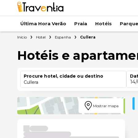
Última Hora Verão
Praia
Hotéis
Parqu
Início
Hotel
Espanha
Cullera
Hotéis e apartame
Procure hotel, cidade ou destino
Dat
14
Cullera
Mostrar mapa