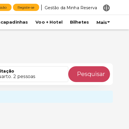
Gestão da Minha Reserva
essão
Registe-se
scapadinhas
Voo + Hotel
Bilhetes
Mais
itação
Pesquisar
uarto. 2 pessoas