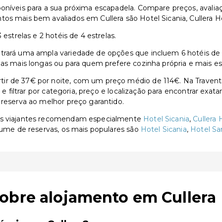
oníveis para a sua próxima escapadela. Compare preços, avalia
os mais bem avaliados em Cullera são Hotel Sicania, Cullera Ho
estrelas e 2 hotéis de 4 estrelas.
rará uma ampla variedade de opções que incluem 6 hotéis de 3 e
ias mais longas ou para quem prefere cozinha própria e mais e
ir de 37€ por noite, com um preço médio de 114€. Na Travent
s e filtrar por categoria, preço e localização para encontrar exa
 reserva ao melhor preço garantido.
 os viajantes recomendam especialmente
Hotel Sicania
,
Cullera 
olume de reservas, os mais populares são
Hotel Sicania
,
Hotel Sa
obre alojamento em Cullera