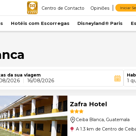
Centro de Contacto
Opiniões
Iniciar S
es
Hotéis com Escorregas
Disneyland® Paris
E
anca
as da sua viagem
Hab
/08/2026
|
16/08/2026
1 q
Zafra Hotel
Ceiba Blanca
, Guatemala
A 1.3 km de Centro de Ceib