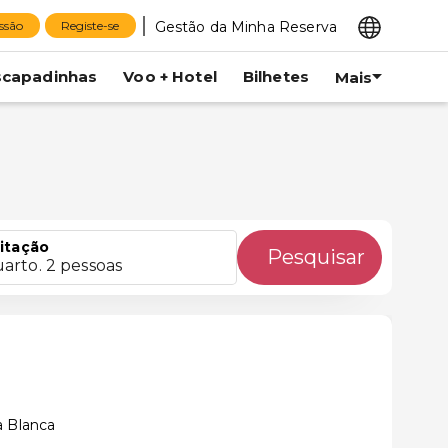
Gestão da Minha Reserva
essão
Registe-se
scapadinhas
Voo + Hotel
Bilhetes
Mais
itação
Pesquisar
uarto. 2 pessoas
a Blanca