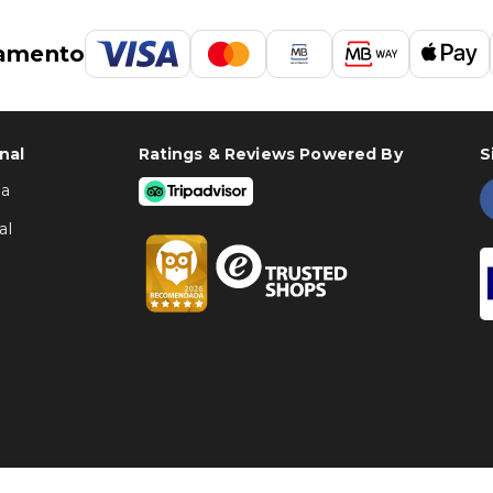
amento
nal
Ratings & Reviews Powered By
S
ha
al